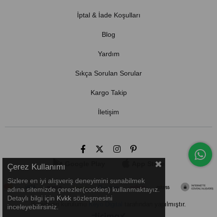
İptal & İade Koşulları
Blog
Yardım
Sıkça Sorulan Sorular
Kargo Takip
İletişim
Google Play
App Store
Çerez Kullanımı
Sizlere en iyi alışveriş deneyimini sunabilmek
adına sitemizde çerezler(cookies) kullanmaktayız.
Detaylı bilgi için
Kvkk
sözleşmesini
Bu sitenin kurulumu
Keyo Digital
tarafından yapılmıştır.
inceleyebilirsiniz.